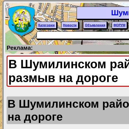
Шум
Категории
Новости
Объявления
ФОРУМ
Реклама:
В Шумилинском рай
размыв на дороге
В Шумилинском райо
на дороге