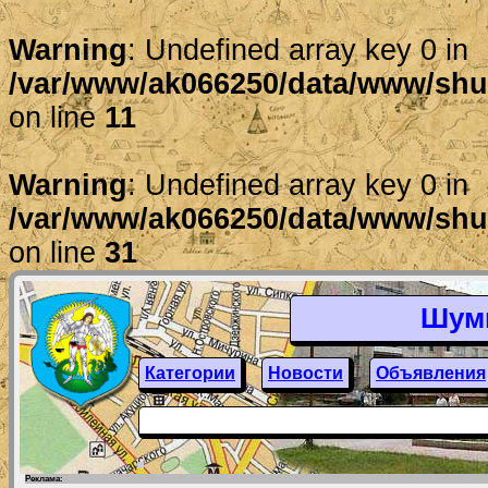
Warning
: Undefined array key 0 in
/var/www/ak066250/data/www/shum
on line
11
Warning
: Undefined array key 0 in
/var/www/ak066250/data/www/shum
on line
31
Шум
Категории
Новости
Объявления
Реклама: