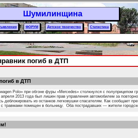
Шумилинщина
ъявления
ФОРУМ
Детское творчество
Статистика
правник погиб в ДТП
погиб в ДТП
swagen Polo» при обгоне фуры «Mercedes» столкнулся с полуприцепом гр
 апреля 2013 года был лишен прав управления автомобилем за повторно
ось деблокировать из останков легковушки спасателям. Как сообщает пр
р с травмами помещен в больницу. Оба пострадавших — жители городск
ым!