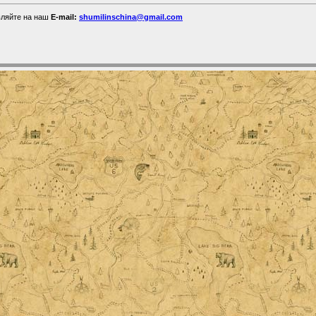
вляйте на наш
E-mail:
shumilinschina@gmail.com