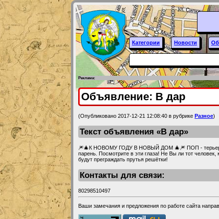
Категории
Новости
Об
Реклама:
Объявление: В дар
(Опубликовано 2017-12-21 12:08:40 в рубрике
Разное
)
Текст объявления «В дар»
🎆🎄К НОВОМУ ГОДУ В НОВЫЙ ДОМ 🎄🎆 ПОП - терьерис
парень. Посмотрите в эти глаза! Не Вы ли тот человек
будут преграждать прутья решётки!
Контакты для связи:
80298510497
Ваши замечания и предложения по работе сайта напра