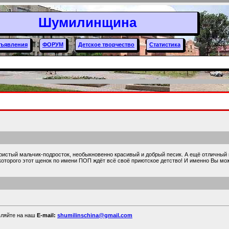
Шумилинщина
ъявления
ФОРУМ
Детское творчество
Статистика
тый мальчик-подросток, необыкновенно красивый и добрый песик. А ещё отличный п
, которого этот щенок по имени ПОП ждёт всё своё приютское детство! И именно Вы м
вляйте на наш
E-mail:
shumilinschina@gmail.com